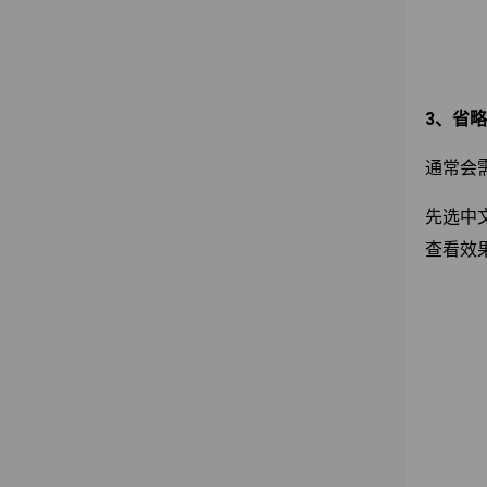
3、省
通常会
先选中
查看效