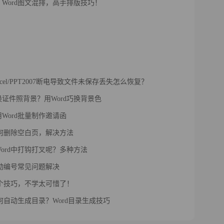
Word图文混排，高手排版技巧！
Excel/PPT2007断电导致文件未保存丢失怎么恢复？
证件照背景？用Word巧换背景色
Word批量制作邀请函
如何删除空白页，解决方法
ord中打钩打叉呢？多种方法
自动编号常见问题解决
四个技巧，不学太可惜了！
如何自动生成目录？Word目录生成技巧