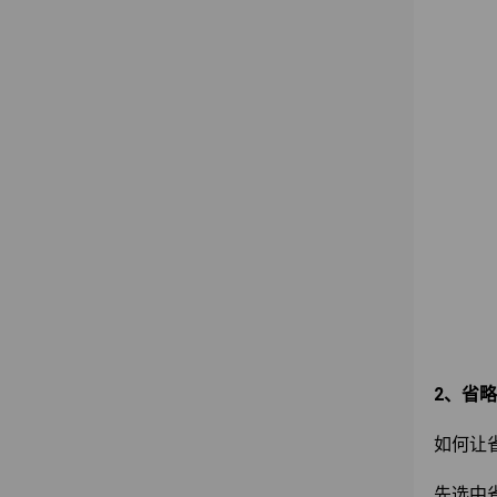
2、省
如何让
先选中