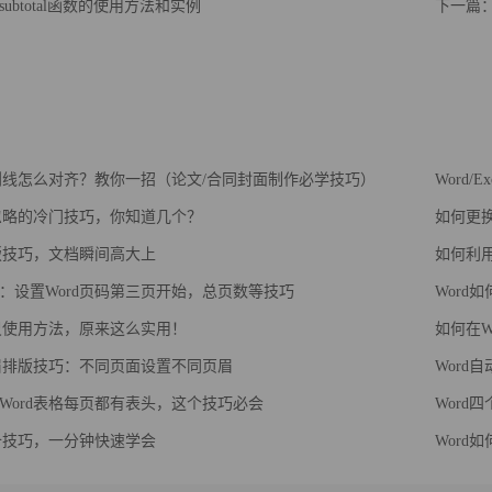
ubtotal函数的使用方法和实例
下一篇：
下划线怎么对齐？教你一招（论文/合同封面制作必学技巧）
Word/
被忽略的冷门技巧，你知道几个？
如何更换
排版技巧，文档瞬间高大上
如何利用
：设置Word页码第三页开始，总页数等技巧
Word
标尺使用方法，原来这么实用！
如何在W
页眉排版技巧：不同页面设置不同页眉
Word
Word表格每页都有表头，这个技巧必会
Word
必备技巧，一分钟快速学会
Word