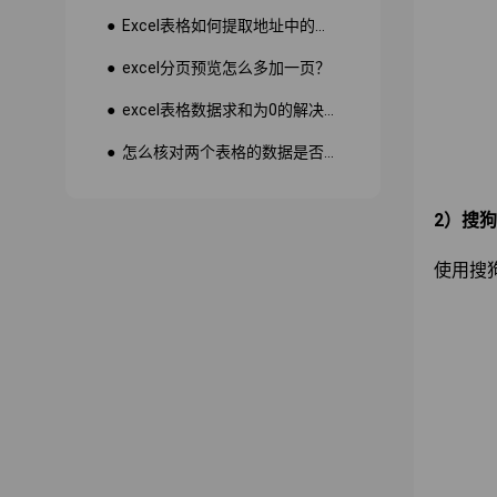
● Excel表格如何提取地址中的省份市县？
● excel分页预览怎么多加一页？
● excel表格数据求和为0的解决方法
● 怎么核对两个表格的数据是否一致
2）搜
使用搜狗