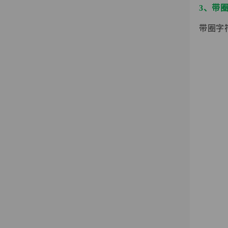
3、带
带圈字