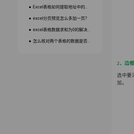
● Excel表格如何提取地址中的省份市县？
● excel分页预览怎么多加一页？
● excel表格数据求和为0的解决方法
● 怎么核对两个表格的数据是否一致
2、边
选中要
加。