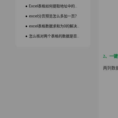
● Excel表格如何提取地址中的省份市县？
● excel分页预览怎么多加一页？
● excel表格数据求和为0的解决方法
● 怎么核对两个表格的数据是否一致
2、一
两列数