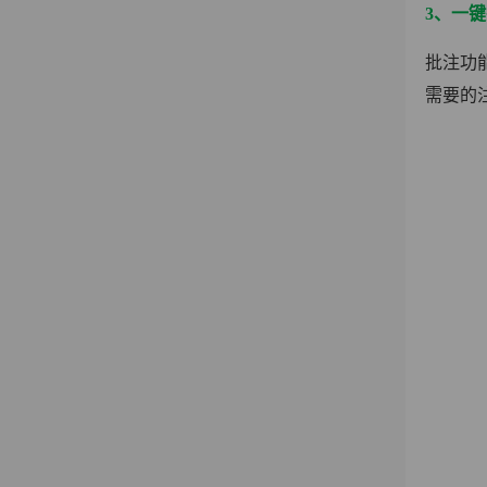
3、一
批注功
需要的