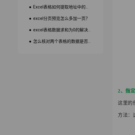
● Excel表格如何提取地址中的省份市县？
● excel分页预览怎么多加一页？
● excel表格数据求和为0的解决方法
● 怎么核对两个表格的数据是否一致
2、指
这里的
方法：