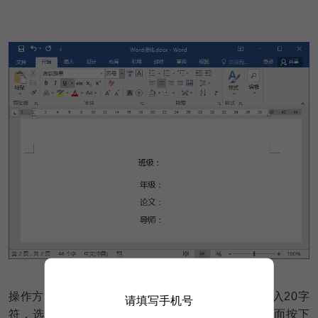
操作方法：选中文字后，点击段落设置-制表位，输入20字
请填写手机号
符，选中前导符4，点击设置-确定，之后在文字后面按下