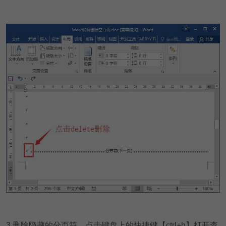
3.删除隐藏的分页符，点击键盘上的快捷键【ctrl+h】打开查