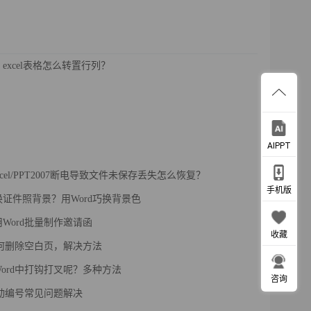
excel表格怎么转置行列？
AIPPT
Excel/PPT2007断电导致文件未保存丢失怎么恢复？
手机版
证件照背景？用Word巧换背景色
Word批量制作邀请函
收藏
如何删除空白页，解决方法
ord中打钩打叉呢？多种方法
咨询
自动编号常见问题解决