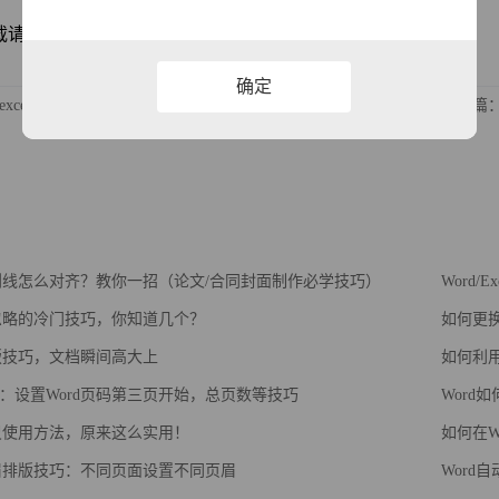
注明源网址：http://www.xqppt.com/article/317.html
确定
xcel输入数字变成E+怎么办？excel输数字乱码
下一篇：
下划线怎么对齐？教你一招（论文/合同封面制作必学技巧）
Word/
被忽略的冷门技巧，你知道几个？
如何更换
排版技巧，文档瞬间高大上
如何利用
：设置Word页码第三页开始，总页数等技巧
Word
标尺使用方法，原来这么实用！
如何在W
页眉排版技巧：不同页面设置不同页眉
Word