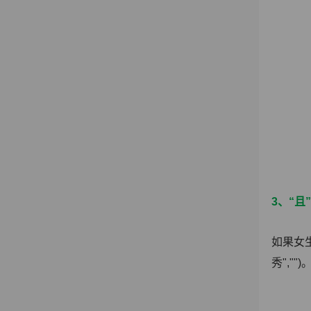
3、“且
如果女生
秀","")