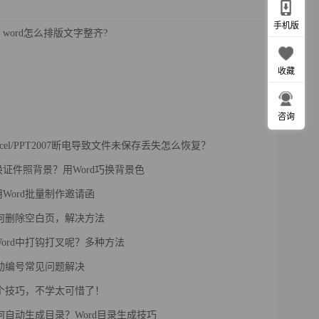
手机版
word怎么排版文字整齐?
收藏
咨询
Excel/PPT2007断电导致文件未保存丢失怎么恢复？
证件照背景？用Word巧换背景色
Word批量制作邀请函
如何删除空白页，解决方法
ord中打钩打叉呢？多种方法
自动编号常见问题解决
四个技巧，不学太可惜了！
如何自动生成目录？Word目录生成技巧