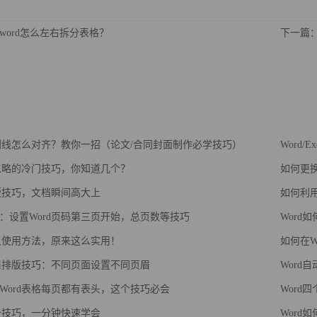
word怎么左右拆分表格？
下一篇：
下划线怎么对齐？教你一招（论文/合同封面制作必学技巧）
Word/
被忽略的冷门技巧，你知道几个？
如何更换
排版技巧，文档瞬间高大上
如何利用
：设置Word页码第三页开始，总页数等技巧
Word
标尺使用方法，原来这么实用！
如何在W
页眉排版技巧：不同页面设置不同页眉
Word
Word表格每页都有表头，这个技巧必会
Word
必备技巧，一分钟快速学会
Word