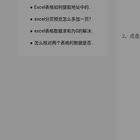
● Excel表格如何提取地址中的省份市县？
● excel分页预览怎么多加一页？
● excel表格数据求和为0的解决方法
2、点
● 怎么核对两个表格的数据是否一致