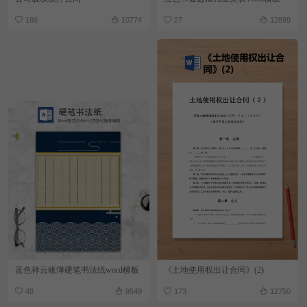
186
10774
27
12899
蓝色祥云账簿硬笔书法纸word模板
《土地使用权出让合同》(2)
48
9549
173
12750