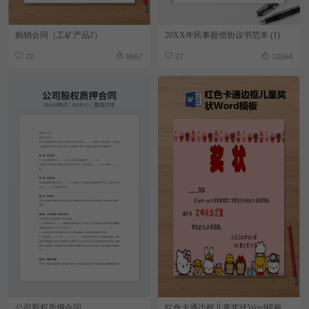
购销合同（工矿产品2）
20XX年民事赔偿协议书范本 (1)
72
8657
27
10064
公司股权质押合同
红色卡通边框儿童奖状Word模板