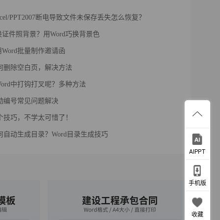
Excel/PPT2007断电导致文件未保存丢失怎么恢复？
证件照背景？用Word巧换背景色
Word批量制作邀请函
如何删除空白页，解决方法
ord中打钩打叉呢？多种方法
自动编号常见问题解决
四个技巧，不学太可惜了！
如何自动生成目录？Word目录生成技巧
AIPPT
手机版
收藏