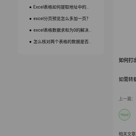
● Excel表格如何提取地址中的省份市县？
● excel分页预览怎么多加一页？
● excel表格数据求和为0的解决方法
● 怎么核对两个表格的数据是否一致
如何打出
如需转载请注
上一篇：
Word
相关文章