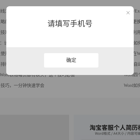
下划线怎么对齐？教你一招（论文/合同封面制作必学技巧）
Word/
被忽略的冷门技巧，你知道几个？
如何更换
请填写手机号
排版技巧，文档瞬间高大上
如何利用
：设置Word页码第三页开始，总页数等技巧
Word
标尺使用方法，原来这么实用！
如何在W
确定
页眉排版技巧：不同页面设置不同页眉
Word
Word表格每页都有表头，这个技巧必会
Word
必备技巧，一分钟快速学会
Word