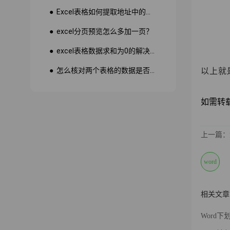
● Excel表格如何提取地址中的省份市县？
● excel分页预览怎么多加一页？
● excel表格数据求和为0的解决方法
● 怎么核对两个表格的数据是否一致
以上就
如需转载请注
上一篇：
word
相关文章
Word