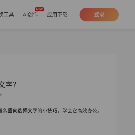
换工具
AI创作
应用下载
登录
择文字？
16
d怎么竖向选择文字
的小技巧，学会它高效办公。