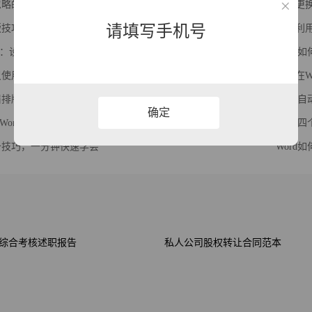
被忽略的冷门技巧，你知道几个？
如何更换
请填写手机号
排版技巧，文档瞬间高大上
如何利用
：设置Word页码第三页开始，总页数等技巧
Word
标尺使用方法，原来这么实用！
如何在W
页眉排版技巧：不同页面设置不同页眉
Word
确定
Word表格每页都有表头，这个技巧必会
Word
必备技巧，一分钟快速学会
Word