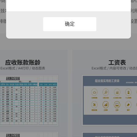
l制作倒计时、抽签器你见过没？
PPT图
排版技巧，文档瞬间高大上
如何利用
字排版技巧，告别纯文字
页码设置
确定