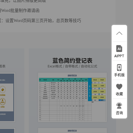
片填充，让图片排版更高级
Word批量制作邀请函
：设置Word页码第三页开始，总页数等技巧
AIPPT
手机版
收藏
咨询