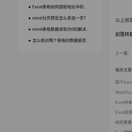
● Excel表格如何提取地址中的省份市县？
● excel分页预览怎么多加一页？
以上就
● excel表格数据求和为0的解决方法
如需转载请注
● 怎么核对两个表格的数据是否一致
上一篇：
相关文章
四个Ex
Word/
Exce
Exce
如何更换