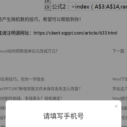
是产生随机数的技巧，希望可以帮助到你！
明源网址：https://client.xqppt.com/article/633.html
excel如何把数值单位元改成万元？
下一篇：
cel实用技巧，包你一学就会
Word
Excel/PPT2007断电导致文件未保存丢失怎么恢复？
学会这
l中如何制作斜线、多线表头？轻松搞定！
Word
l实用快捷键大全，值得一看
PPT动
请填写手机号
证件照背景？用Word巧换背景色
Exce