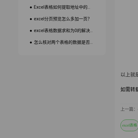
● Excel表格如何提取地址中的省份市县？
● excel分页预览怎么多加一页？
● excel表格数据求和为0的解决方法
● 怎么核对两个表格的数据是否一致
以上就
如需转载请注
上一篇：e
excel表格