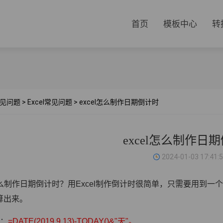
首页
模板中心
转
见问题
>
Excel常见问题
>
excel怎么制作日期倒计时
excel怎么制作日
2024-01-03 17:41:
l怎么制作日期倒计时？
用Excel制作倒计时很简单，只需要用到
算出来。
式：
=DATE(2019,9,13)-TODAY()&"天"。