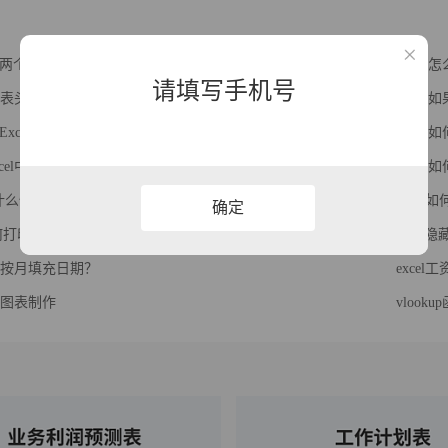
两个表格的数据是否一致
Exce
请填写手机号
斜线表头怎么做？
Exce
Excel表中没有数据的区域？
Exce
cel中输入0开头的数字？
Exce
g是什么快捷键
exce
确定
如何打印选定区域？
如何隐藏
如何按月填充日期？
exce
动态图表制作
vlook