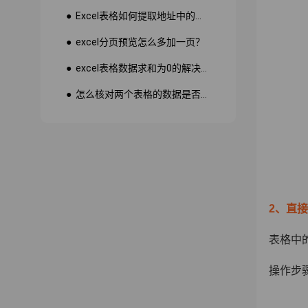
● Excel表格如何提取地址中的省份市县？
● excel分页预览怎么多加一页？
● excel表格数据求和为0的解决方法
● 怎么核对两个表格的数据是否一致
2、直
表格中
操作步