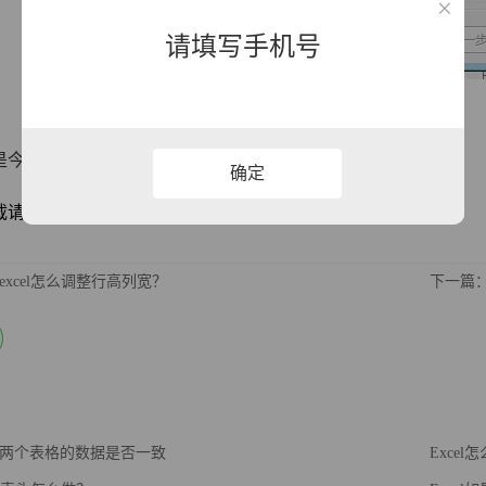
请填写手机号
是今天教给大家拆分excel表格的技巧，你学会了吗？
确定
明源网址：https://www.xqppt.com/article/645.html
excel怎么调整行高列宽？
下一篇：
两个表格的数据是否一致
Exce