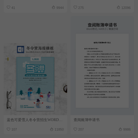
41
9944
275
12096
蓝色可爱雪人冬令营招生WORD海报
查阅账簿申请书
107
11850
207
9986