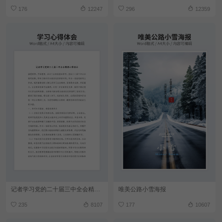
176
12247
296
12359
记者学习党的二十届三中全会精神心得体会
唯美公路小雪海报
235
8107
177
10607