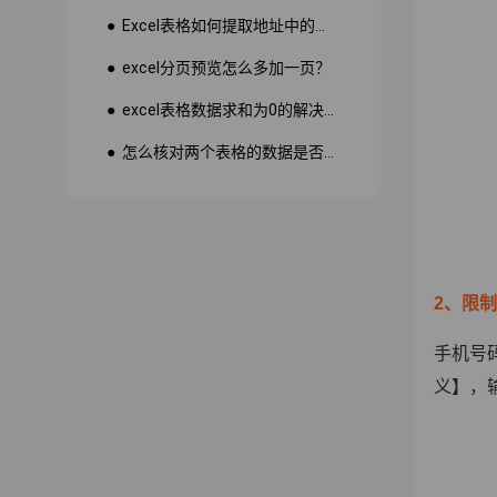
● Excel表格如何提取地址中的省份市县？
● excel分页预览怎么多加一页？
● excel表格数据求和为0的解决方法
● 怎么核对两个表格的数据是否一致
2、限
手机号
义】，输