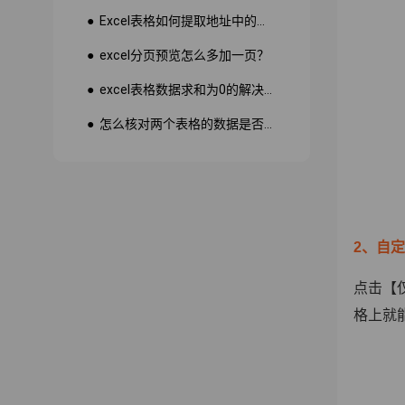
● Excel表格如何提取地址中的省份市县？
● excel分页预览怎么多加一页？
● excel表格数据求和为0的解决方法
● 怎么核对两个表格的数据是否一致
2、自
点击【
格上就