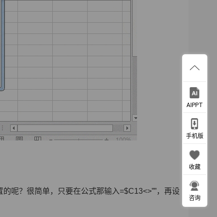
AIPPT
手机版
收藏
？很简单，只要在公式那输入=$C13<>””，再设
咨询