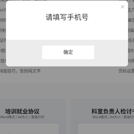
Excel/PPT2007断电导致文件未保存丢失怎么恢复？
学会这
请填写手机号
l中如何制作斜线、多线表头？轻松搞定！
Word
l实用快捷键大全，值得一看
PPT动
证件照背景？用Word巧换背景色
Exce
l制作倒计时、抽签器你见过没？
PPT图
确定
排版技巧，文档瞬间高大上
如何利用
字排版技巧，告别纯文字
页码设置