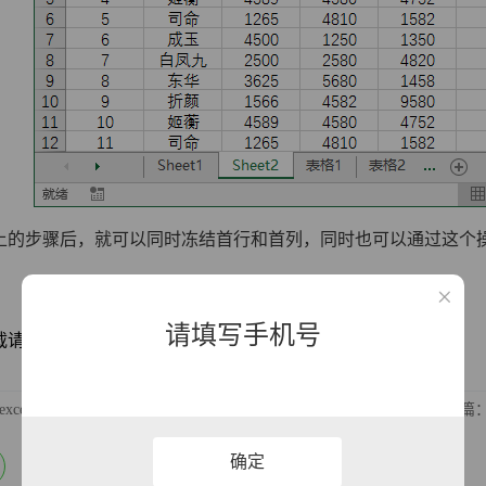
上的步骤后，就可以同时冻结首行和首列，同时也可以通过这个
请填写手机号
注明源网址：http://www.xqppt.com/article/800.html
excel怎样让有数值的单元格全部除以10？
下一篇
确定