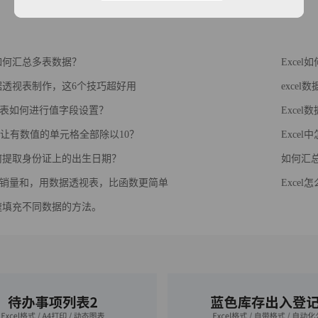
l中如何汇总多表数据？
Exce
l数据透视表制作，这6个技巧超好用
exce
表如何进行值字段设置？
Exce
l怎样让有数值的单元格全部除以10？
Exce
l如何提取身份证上的出生日期？
如何汇
销量和，用数据透视表，比函数更简单
Exce
l快速填充不同数据的方法。