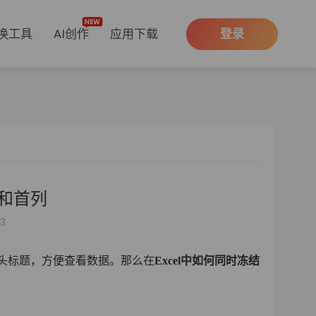
换工具
AI创作
应用下载
登录
行和首列
53
表头标题，方便查看数据。那么在
Excel中如何同时冻结