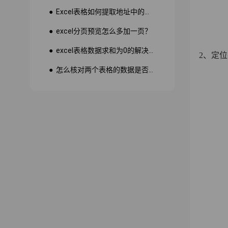
● Excel表格如何提取地址中的省份市县？
● excel分页预览怎么多加一页？
● excel表格数据求和为0的解决方法
2、定
● 怎么核对两个表格的数据是否一致