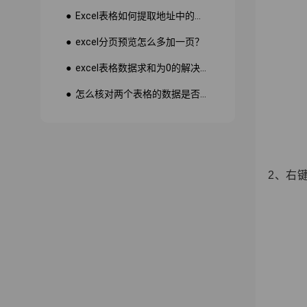
● Excel表格如何提取地址中的省份市县？
● excel分页预览怎么多加一页？
● excel表格数据求和为0的解决方法
● 怎么核对两个表格的数据是否一致
2
、右