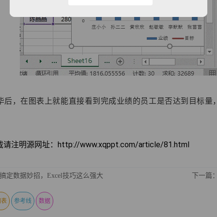
毕后，在图表上就能直接看到完成业绩的员工是否达到目标量
注明源网址：http://www.xqppt.com/article/81.html
搞定数据妙招，Excel技巧这么强大
下一篇：
图表
参考线
数据