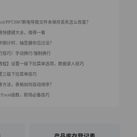
Excel/PPT2007断电导致文件未保存丢失怎么恢复？
l实用快捷键大全，值得一看
l制作倒计时、抽签器你见过没？
l换行技巧！手动换行/强制换行
el教程】设置一级下拉菜单选项，数据录入技巧
l设置三级下拉菜单技巧
l排序方法，表格如何自动排序？
Excel函数，职场必备技巧