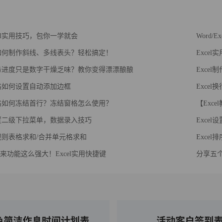
cel实用技巧，包你一学就会
Word/
l中如何制作斜线、多线表头？轻松搞定！
Exce
l任务进度只是数字干燥乏味？教你变得漂漂酿酿
Exce
l表格如何设置自动添加边框
Exce
l表格如何冻结首行？冻结窗格怎么使用？
【Exc
l设置二级下拉菜单，数据录入技巧
Exce
l不规则表格求和/合并单元格求和
Exce
E 原来功能这么强大！Excel实用快捷键
分享五个