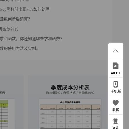
okup函数时出现#n/a如何处理
f函数判断后运算？
l随机函数公式
um求和函数，你还知道哪些求和函数？
fs函数的使用方法及实例。
AIPPT
手机版
收藏
咨询