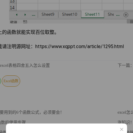
上的函数就能实现百位取整。
明源网址：https://www.xqppt.com/article/1295.html
excel表格四舍五入怎么设置
下一篇：
Excel函数
要用到的6个函数公式，必须要会！
exce
up函数的使用步骤
涨知识！
tute函数的使用方法
如何去