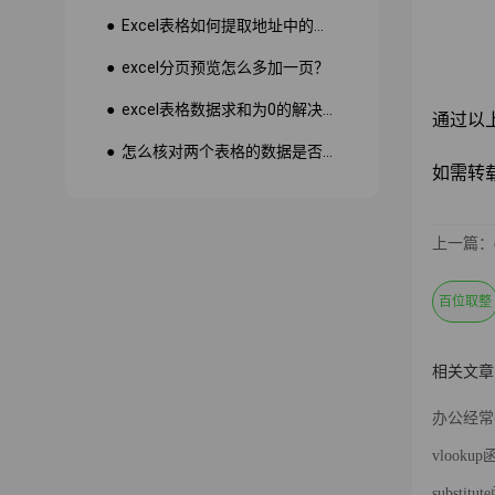
● Excel表格如何提取地址中的省份市县？
● excel分页预览怎么多加一页？
● excel表格数据求和为0的解决方法
通过以
● 怎么核对两个表格的数据是否一致
如需转载请注
上一篇：
百位取整
相关文章
办公经常
vlook
substi